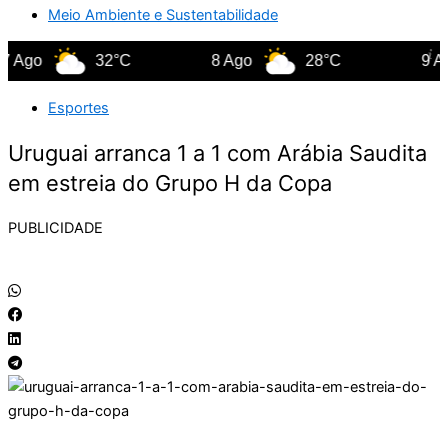
Meio Ambiente e Sustentabilidade
go
32°C
8 Ago
28°C
9 Ago
Esportes
Uruguai arranca 1 a 1 com Arábia Saudita
em estreia do Grupo H da Copa
PUBLICIDADE