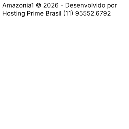
Amazonia1 © 2026 - Desenvolvido por
Hosting Prime Brasil (11) 95552.6792
Destaque da Semana
Cultura e Entretenimento
Viagens e Turismo
Economia e Negócios
Educação e Carreiras
Segurança e Justiça
Política
Tecnologia e Inovação
Saúde e Bem-Estar
Meio Ambiente e Sustentabilidade
Destaque da Semana
Cultura e Entretenimento
Viagens e Turismo