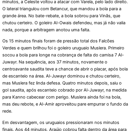
minutos, a Celeste voltou a atacar com Varela, pelo lado direito.
O lateral triangulou com Betancur, que mandou a bola para a
grande área. No bate-rebate, a bola sobrou para Vinãs, que
chutou certeiro. O goleiro Al-Owais defendeu, mas já não valia
nada, porque a arbitragem anotou uma falta.
Os 15 minutos finais foram de pressão total dos Falcões
Verdes e quem brilhou foi o goleiro uruguaio Muslera. Primeiro
socou a bola para longe na cobrança de falta do camisa 7 Al-
Juwayr. Na sequência, aos 37 minutos, novamente o
centroavante saudita teve a chance de abrir o placar, após bola
de escanteio na área. Al-Juwayr dominou e chutou certeiro,
mas Muslera fez linda defesa. Quatro minutos depois, saiu o
gol saudita, após escanteio cobrado por Al-Juwayr, na medida
para Kanno cabecear com perigo. Muslera ainda foi na bola,
mas deu rebote, e Al-Amir aproveitou pare empurrar o fundo da
rede.
Em desvantagem, os uruguaios pressionaram nos minutos
finais. Aos 44 minutos, Araújo cobrou falta dentro da área para