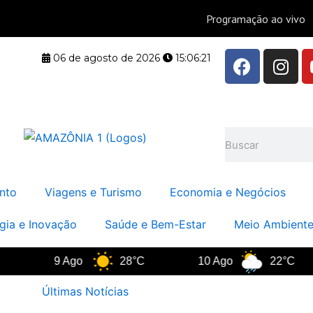
F
I
06 de agosto de 2026
15:06:21
a
n
c
s
e
t
b
a
Pesquisar
o
g
o
r
k
a
nto
Viagens e Turismo
Economia e Negócios
m
gia e Inovação
Saúde e Bem-Estar
Meio Ambiente
9 Ago
28°C
10 Ago
22°C
Últimas Notícias