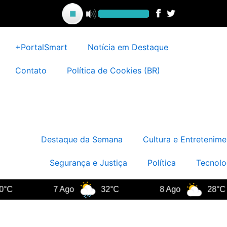
Ir
para
o
conteúdo
+PortalSmart
Notícia em Destaque
Contato
Política de Cookies (BR)
Destaque da Semana
Cultura e Entretenime
Segurança e Justiça
Política
Tecnolo
7 Ago
32°C
8 Ago
28°C