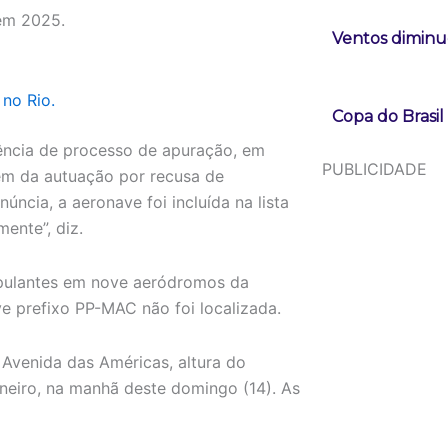
 em 2025.
Ventos diminue
no Rio.
Copa do Brasi
ência de processo de apuração, em
PUBLICIDADE
lém da autuação por recusa de
ncia, a aeronave foi incluída na lista
mente”, diz.
ipulantes em nove aeródromos da
ve prefixo PP-MAC não foi localizada.
 Avenida das Américas, altura do
neiro, na manhã deste domingo (14). As