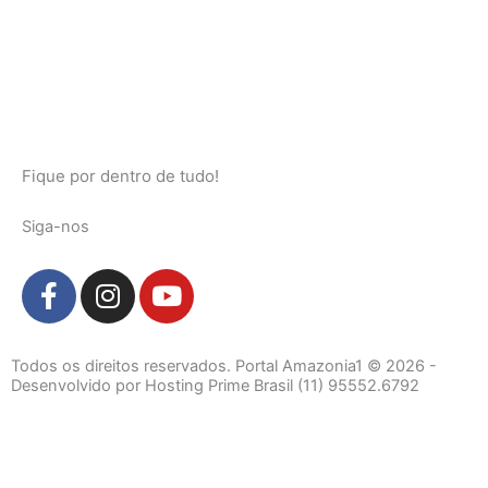
Fique por dentro de tudo!
Siga-nos
F
I
Y
a
n
o
c
s
u
e
t
t
Todos os direitos reservados. Portal Amazonia1 © 2026 -
b
a
u
Desenvolvido por Hosting Prime Brasil (11) 95552.6792
o
g
b
o
r
e
k
a