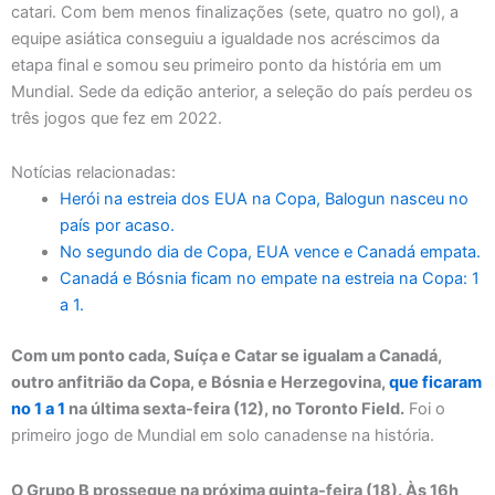
catari. Com bem menos finalizações (sete, quatro no gol), a
equipe asiática conseguiu a igualdade nos acréscimos da
etapa final e somou seu primeiro ponto da história em um
Mundial. Sede da edição anterior, a seleção do país perdeu os
três jogos que fez em 2022.
Notícias relacionadas:
Herói na estreia dos EUA na Copa, Balogun nasceu no
país por acaso.
No segundo dia de Copa, EUA vence e Canadá empata.
Canadá e Bósnia ficam no empate na estreia na Copa: 1
a 1.
Com um ponto cada, Suíça e Catar se igualam a Canadá,
outro anfitrião da Copa, e Bósnia e Herzegovina,
que ficaram
no 1 a 1
na última sexta-feira (12), no Toronto Field.
Foi o
primeiro jogo de Mundial em solo canadense na história.
O Grupo B prossegue na próxima quinta-feira (18). Às 16h