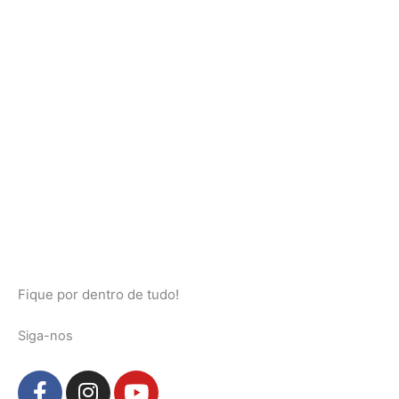
Fique por dentro de tudo!
Siga-nos
F
I
Y