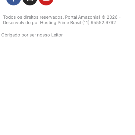
a
n
o
c
s
u
e
t
t
Todos os direitos reservados. Portal Amazonia1 © 2026 -
b
a
u
Desenvolvido por Hosting Prime Brasil (11) 95552.6792
o
g
b
Obrigado por ser nosso Leitor.
o
r
e
k
a
-
m
f