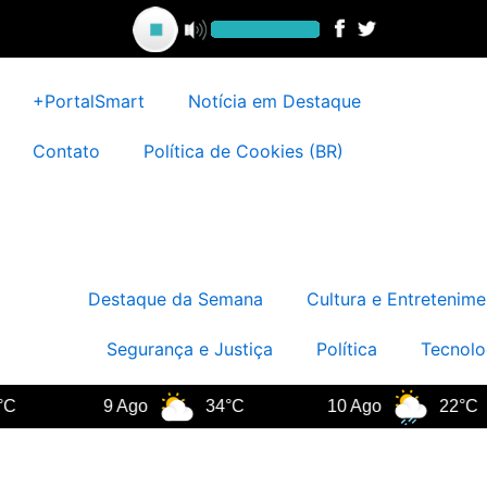
Ir
para
o
conteúdo
+PortalSmart
Notícia em Destaque
Contato
Política de Cookies (BR)
Destaque da Semana
Cultura e Entretenime
Segurança e Justiça
Política
Tecnolo
9 Ago
34°C
10 Ago
22°C