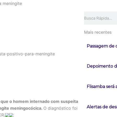
a meningite
Pesquisar
Mais recentes
Passagem de c
Depoimento de
Flisamba será 
u que o homem internado com suspeita
Alertas de d
ingite meningocócica.
O diagnóstico foi
CR.