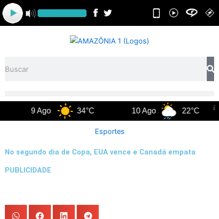
Ir
para
o
conteúdo
Pesquisar
9 Ago
34°C
10 Ago
22°C
11
Esportes
No segundo dia de Copa, EUA vence e Canadá empata
PUBLICIDADE