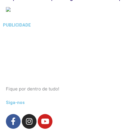
PUBLICIDADE
Fique por dentro de tudo!
Siga-nos
F
I
Y
a
n
o
c
s
u