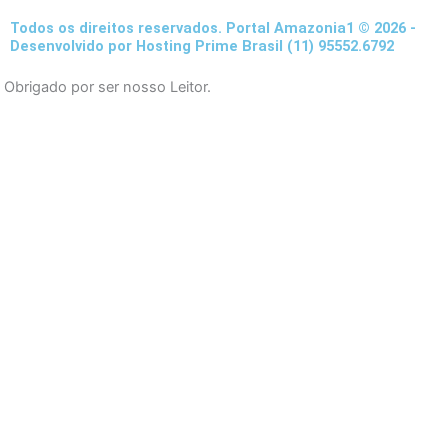
e
t
t
Todos os direitos reservados. Portal Amazonia1 © 2026 -
b
a
u
Desenvolvido por Hosting Prime Brasil (11) 95552.6792
o
g
b
Obrigado por ser nosso Leitor.
o
r
e
k
a
-
m
f