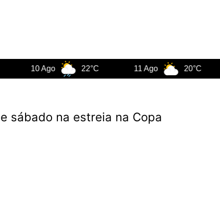
10 Ago
22°C
11 Ago
20°C
1
e sábado na estreia na Copa