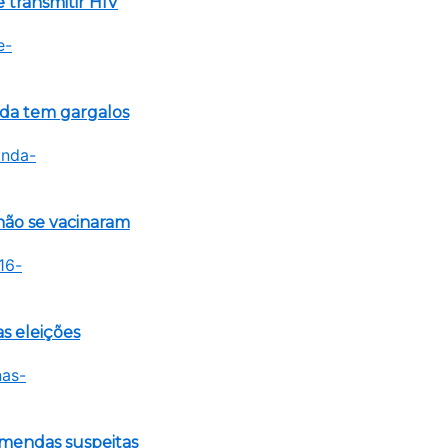
 transmitir HIV
nda tem gargalos
não se vacinaram
s eleições
emendas suspeitas