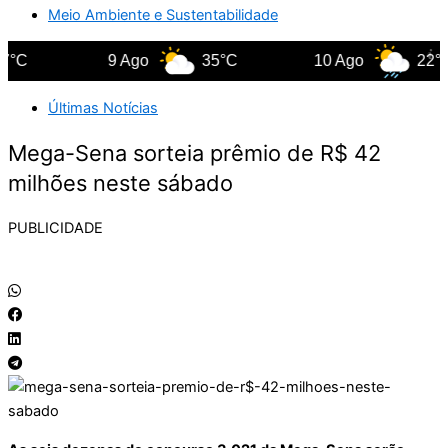
Meio Ambiente e Sustentabilidade
°C
9 Ago
35°C
10 Ago
22°C
Últimas Notícias
Mega-Sena sorteia prêmio de R$ 42
milhões neste sábado
PUBLICIDADE