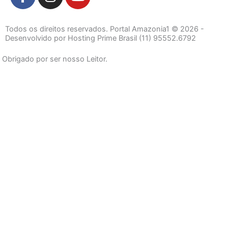
a
n
o
c
s
u
e
t
t
Todos os direitos reservados. Portal Amazonia1 © 2026 -
b
a
u
Desenvolvido por Hosting Prime Brasil (11) 95552.6792
o
g
b
Obrigado por ser nosso Leitor.
o
r
e
k
a
-
m
f