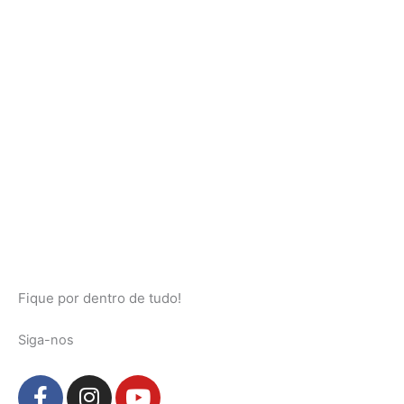
Fique por dentro de tudo!
Siga-nos
F
I
Y