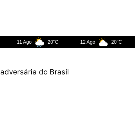
11 Ago
20°C
12 Ago
20°C
13
adversária do Brasil