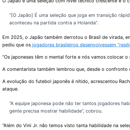
O Japão é uma seleção com nível técnico crescente e o co
“[O Japão] É uma seleção que joga em transição rápid
aconteceu na partida contra a Holanda”.
Em 2025, o Japão também derrotou o Brasil de virada, em 
pediu que os
jogadores brasileiros desenvolvessem “resil
“Os japoneses têm o mental forte e nós vamos colocar o 
A comentarista também lembrou que, desde o confronto c
A evolução do futebol japonês é nítido, acrescentou Rac
ataque.
“A equipe japonesa pode não ter tantos jogadores hab
gente precisa mostrar habilidade”, cobrou.
“Além do Vini Jr. não temos visto tanta habilidade na seleçã