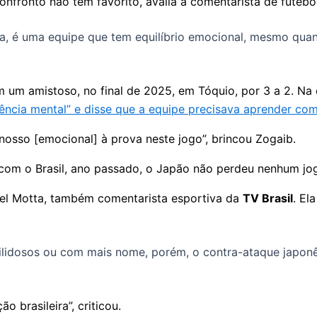
nfronto não tem favorito, avalia a comentarista de futebo
a, é uma equipe que tem equilíbrio emocional, mesmo quan
um amistoso, no final de 2025, em Tóquio, por 3 a 2. Na oc
iência mental” e disse que a equipe precisava aprender com
nosso [emocional] à prova neste jogo”, brincou Zogaib.
om o Brasil, ano passado, o Japão não perdeu nenhum jogo
hel Motta, também comentarista esportiva da
TV Brasil
. El
ilidosos ou com mais nome, porém, o contra-ataque japonê
o brasileira”, criticou.