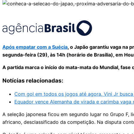
Após empatar com a Suécia
, o Japão garantiu vaga na 
segunda-feira (29), às 14h (horário de Brasília), em H
A partida marca o início do mata-mata do Mundial, fase 
Notícias relacionadas:
Com gol em todos os jogos até agora, Vini Jr busca
Equador vence Alemanha de virada e carimba vaga
A seleção japonesa ficou em segundo lugar no Grupo F, li
africano, desclassificado da competição. Na disputa cont