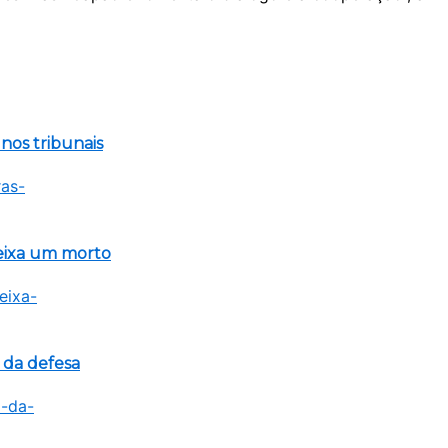
 nos tribunais
eixa um morto
 da defesa