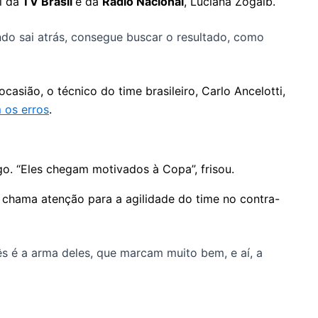
l da
TV Brasil
e da
Rádio Nacional
, Luciana Zogaib.
do sai atrás, consegue buscar o resultado, como
asião, o técnico do time brasileiro, Carlo Ancelotti,
 os erros
.
. “Eles chegam motivados à Copa”, frisou.
a chama atenção para a agilidade do time no contra-
s é a arma deles, que marcam muito bem, e aí, a