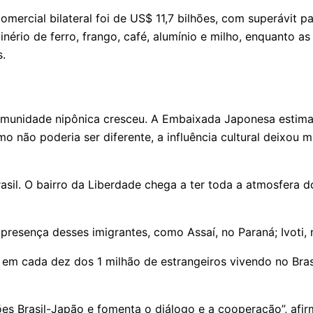
ercial bilateral foi de US$ 11,7 bilhões, com superávit par
nério de ferro, frango, café, alumínio e milho, enquanto 
s.
omunidade nipônica cresceu. A Embaixada Japonesa estima
o não poderia ser diferente, a influência cultural deixou 
sil. O bairro da Liberdade chega a ter toda a atmosfera 
presença desses imigrantes, como Assaí, no Paraná; Ivoti,
m cada dez dos 1 milhão de estrangeiros vivendo no Brasil
es Brasil-Japão e fomenta o diálogo e a cooperação”, afirm