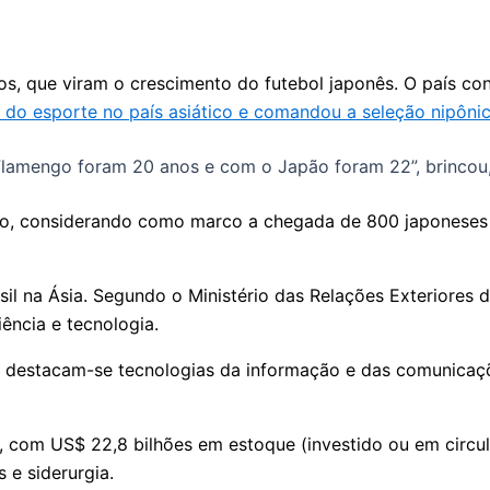
s, que viram o crescimento do futebol japonês. O país con
o do esporte no país asiático e comandou a seleção nipôn
lamengo foram 20 anos e com o Japão foram 22”, brincou,
o, considerando como marco a chegada de 800 japoneses n
il na Ásia. Segundo o Ministério das Relações Exteriores d
ência e tecnologia.
 destacam-se tecnologias da informação e das comunicaçõe
 com US$ 22,8 bilhões em estoque (investido ou em circula
 e siderurgia.