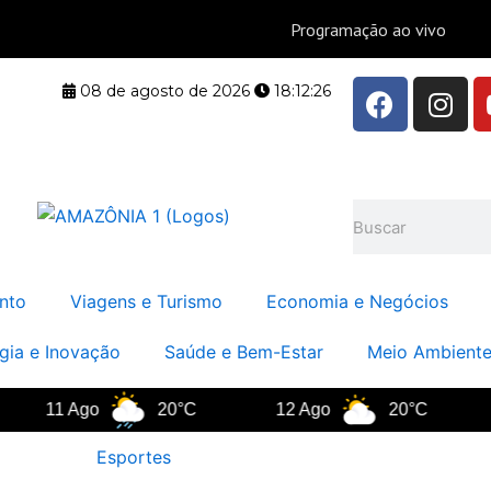
F
I
08 de agosto de 2026
18:12:27
a
n
c
s
e
t
b
a
Pesquisar
o
g
o
r
k
a
nto
Viagens e Turismo
Economia e Negócios
m
gia e Inovação
Saúde e Bem-Estar
Meio Ambiente
11 Ago
20°C
12 Ago
20°C
13 
Esportes