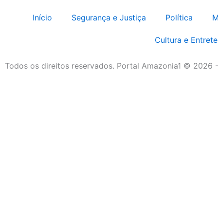
Início
Segurança e Justiça
Política
M
Cultura e Entret
Todos os direitos reservados. Portal Amazonia1 © 2026 -
Destaque da Semana
Cultura e Entretenimento
Viagens e Turismo
Economia e Negócios
Educação e Carreiras