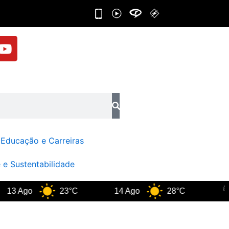
Y
o
u
t
u
b
e
Educação e Carreiras
 e Sustentabilidade
Ago
23°C
14 Ago
28°C
Rio 