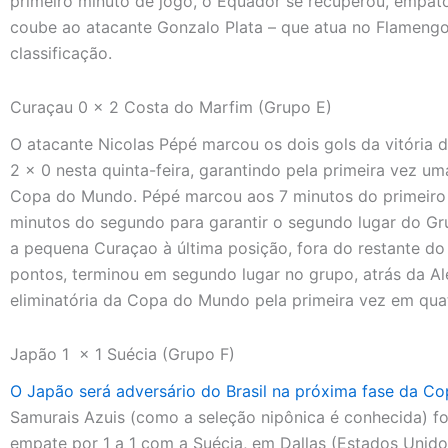
primeiro minuto de jogo, o Equador se recuperou, empat
coube ao atacante Gonzalo Plata – que atua no Flamengo
classificação.
Curaçau 0 x 2 Costa do Marfim (Grupo E)
O atacante Nicolas Pépé marcou os dois gols da vitória
2 x 0 nesta quinta-feira, garantindo pela primeira vez 
Copa do Mundo. Pépé marcou aos 7 minutos do primeiro
minutos do segundo para garantir o segundo lugar do Gr
a pequena Curaçao à última posição, fora do restante do
pontos, terminou em segundo lugar no grupo, atrás da Ale
eliminatória da Copa do Mundo pela primeira vez em quat
Japão 1 x 1 Suécia (Grupo F)
O Japão será adversário do Brasil na próxima fase da 
Samurais Azuis (como a seleção nipônica é conhecida) foi
empate por 1 a 1 com a Suécia, em Dallas (Estados Unidos