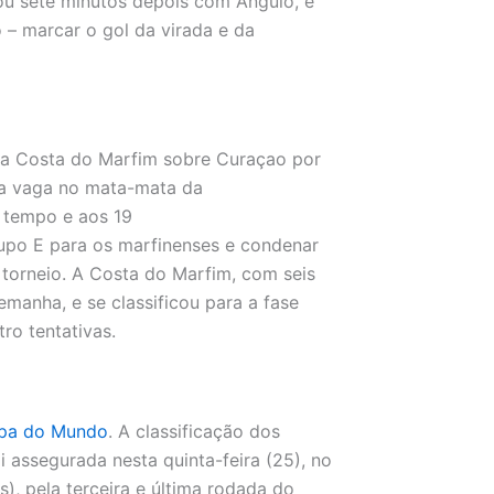
ou sete minutos depois com Angulo, e
 – marcar o gol da virada e da
 da Costa do Marfim sobre Curaçao por
uma vaga no mata-mata da
 tempo e aos 19
upo E para os marfinenses e condenar
 torneio. A Costa do Marfim, com seis
manha, e se classificou para a fase
ro tentativas.
Copa do Mundo
. A classificação dos
 assegurada nesta quinta-feira (25), no
), pela terceira e última rodada do