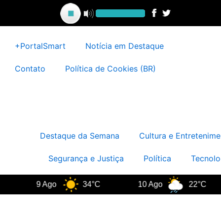
Ir
para
o
conteúdo
+PortalSmart
Notícia em Destaque
Contato
Política de Cookies (BR)
Destaque da Semana
Cultura e Entretenime
Segurança e Justiça
Política
Tecnolo
9 Ago
34°C
10 Ago
22°C