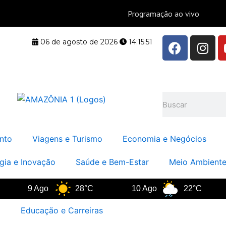
F
I
06 de agosto de 2026
14:15:52
a
n
c
s
e
t
b
a
Pesquisar
o
g
o
r
k
a
nto
Viagens e Turismo
Economia e Negócios
m
gia e Inovação
Saúde e Bem-Estar
Meio Ambiente
9 Ago
28°C
10 Ago
22°C
11 
Educação e Carreiras