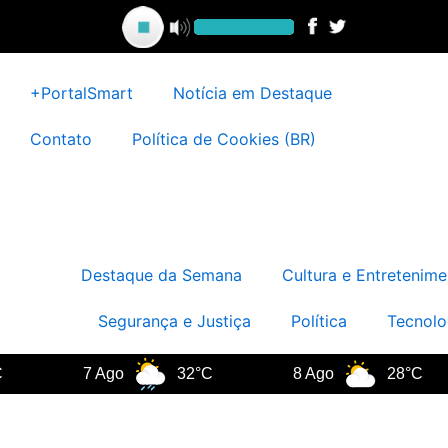
Ir
para
o
conteúdo
+PortalSmart
Notícia em Destaque
Contato
Política de Cookies (BR)
Destaque da Semana
Cultura e Entretenime
Segurança e Justiça
Política
Tecnolo
7 Ago
32°C
8 Ago
28°C