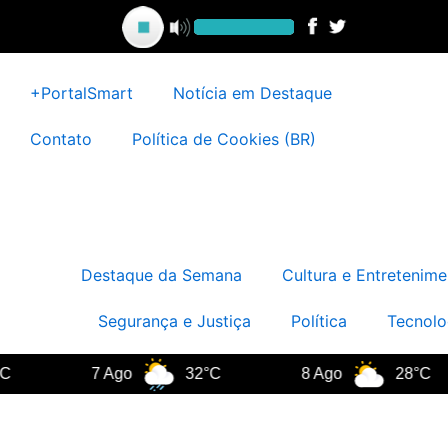
Ir
para
o
conteúdo
+PortalSmart
Notícia em Destaque
Contato
Política de Cookies (BR)
Destaque da Semana
Cultura e Entretenime
Segurança e Justiça
Política
Tecnolo
7 Ago
32°C
8 Ago
28°C