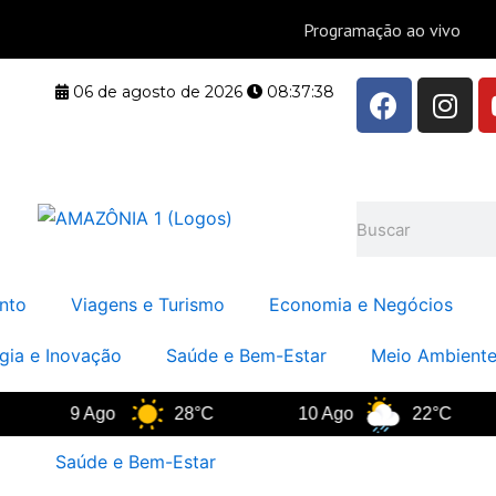
F
I
06 de agosto de 2026
08:37:39
a
n
c
s
e
t
b
a
Pesquisar
o
g
o
r
k
a
nto
Viagens e Turismo
Economia e Negócios
m
gia e Inovação
Saúde e Bem-Estar
Meio Ambiente
9 Ago
28°C
10 Ago
22°C
Saúde e Bem-Estar