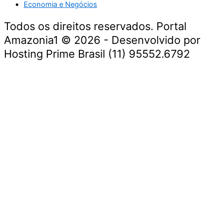
Economia e Negócios
Todos os direitos reservados. Portal
Amazonia1 © 2026 - Desenvolvido por
Hosting Prime Brasil (11) 95552.6792
Destaque da Semana
Cultura e Entretenimento
Viagens e Turismo
Economia e Negócios
Educação e Carreiras
Segurança e Justiça
Política
Tecnologia e Inovação
Saúde e Bem-Estar
Meio Ambiente e Sustentabilidade
Destaque da Semana