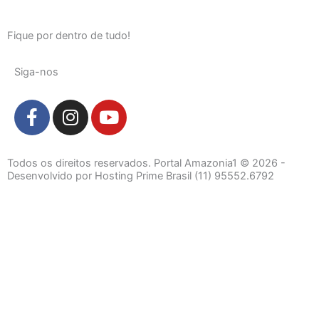
Fique por dentro de tudo!
Siga-nos
F
I
Y
a
n
o
c
s
u
e
t
t
Todos os direitos reservados. Portal Amazonia1 © 2026 -
b
a
u
Desenvolvido por Hosting Prime Brasil (11) 95552.6792
o
g
b
o
r
e
k
a
-
m
Destaque da Semana
f
Cultura e Entretenimento
Viagens e Turismo