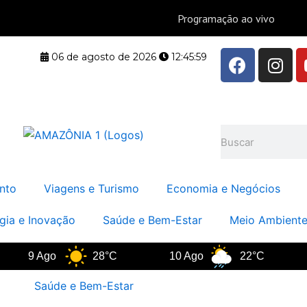
F
I
06 de agosto de 2026
12:46:00
a
n
c
s
e
t
b
a
Pesquisar
o
g
o
r
k
a
nto
Viagens e Turismo
Economia e Negócios
m
gia e Inovação
Saúde e Bem-Estar
Meio Ambiente
9 Ago
28°C
10 Ago
22°C
11 A
Saúde e Bem-Estar