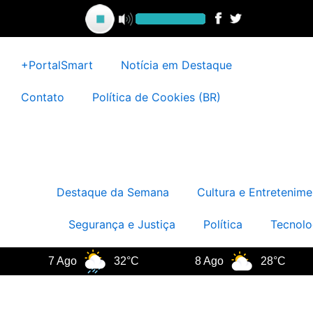
Ir
para
o
conteúdo
+PortalSmart
Notícia em Destaque
Contato
Política de Cookies (BR)
Destaque da Semana
Cultura e Entretenime
Segurança e Justiça
Política
Tecnolo
7 Ago
32°C
8 Ago
28°C