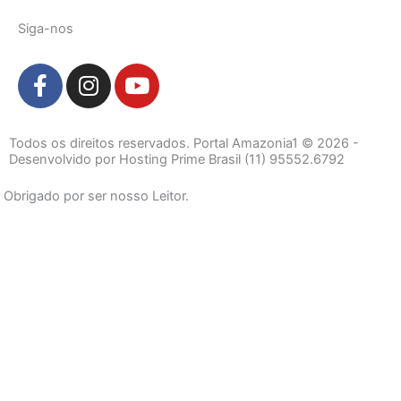
Siga-nos
F
I
Y
a
n
o
c
s
u
e
t
t
Todos os direitos reservados. Portal Amazonia1 © 2026 -
b
a
u
Desenvolvido por Hosting Prime Brasil (11) 95552.6792
o
g
b
Obrigado por ser nosso Leitor.
o
r
e
k
a
-
m
f