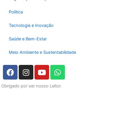
Política
Tecnologia e Inovação
Saúde e Bem-Estar
Meio Ambiente e Sustentabilidade
F
I
Y
W
a
n
o
h
c
s
u
a
Obrigado por ser nosso Leitor.
e
t
t
t
b
a
u
s
o
g
b
a
o
r
e
p
k
a
p
m