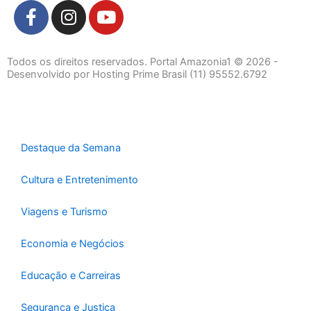
F
I
Y
a
n
o
c
s
u
e
t
t
Todos os direitos reservados. Portal Amazonia1 © 2026 -
b
a
u
Desenvolvido por Hosting Prime Brasil (11) 95552.6792
o
g
b
o
r
e
k
a
-
m
Destaque da Semana
f
Cultura e Entretenimento
Viagens e Turismo
Economia e Negócios
Educação e Carreiras
Segurança e Justiça