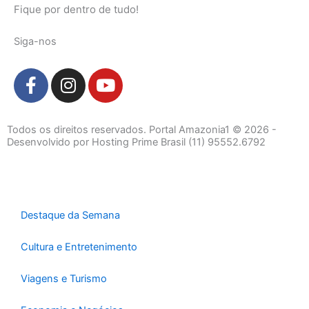
Fique por dentro de tudo!
Siga-nos
F
I
Y
a
n
o
c
s
u
e
t
t
Todos os direitos reservados. Portal Amazonia1 © 2026 -
b
a
u
Desenvolvido por Hosting Prime Brasil (11) 95552.6792
o
g
b
o
r
e
k
a
-
m
Destaque da Semana
f
Cultura e Entretenimento
Viagens e Turismo