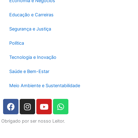
Economia e Negócios
Educação e Carreiras
Segurança e Justiça
Política
Tecnologia e Inovação
Saúde e Bem-Estar
Meio Ambiente e Sustentabilidade
F
I
Y
W
a
n
o
h
c
s
u
a
Obrigado por ser nosso Leitor.
e
t
t
t
b
a
u
s