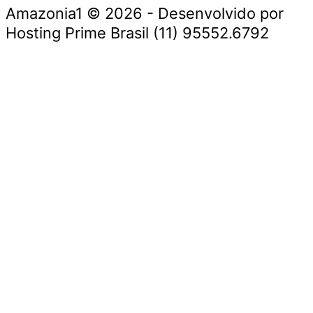
Amazonia1 © 2026 - Desenvolvido por
Hosting Prime Brasil (11) 95552.6792
Destaque da Semana
Cultura e Entretenimento
Viagens e Turismo
Economia e Negócios
Educação e Carreiras
Segurança e Justiça
Política
Tecnologia e Inovação
Saúde e Bem-Estar
Meio Ambiente e Sustentabilidade
Destaque da Semana
Cultura e Entretenimento
Viagens e Turismo