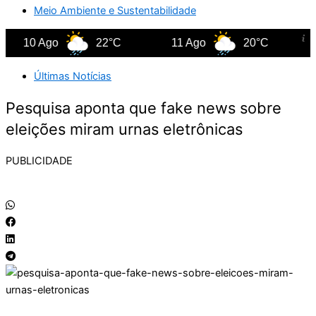
Meio Ambiente e Sustentabilidade
10 Ago
22°C
11 Ago
20°C
12
Últimas Notícias
Pesquisa aponta que fake news sobre
eleições miram urnas eletrônicas
PUBLICIDADE