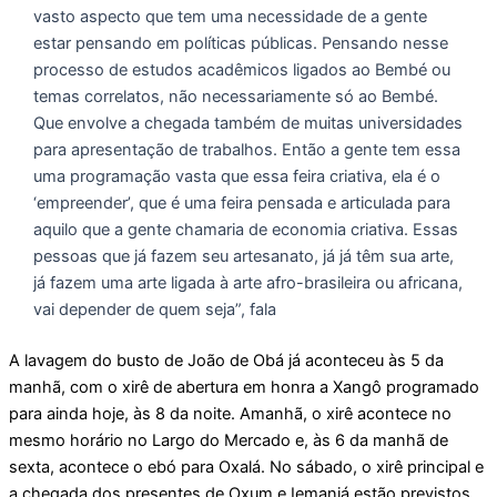
vasto aspecto que tem uma necessidade de a gente
estar pensando em políticas públicas. Pensando nesse
processo de estudos acadêmicos ligados ao Bembé ou
temas correlatos, não necessariamente só ao Bembé.
Que envolve a chegada também de muitas universidades
para apresentação de trabalhos. Então a gente tem essa
uma programação vasta que essa feira criativa, ela é o
‘empreender’, que é uma feira pensada e articulada para
aquilo que a gente chamaria de economia criativa. Essas
pessoas que já fazem seu artesanato, já já têm sua arte,
já fazem uma arte ligada à arte afro-brasileira ou africana,
vai depender de quem seja”, fala
A lavagem do busto de João de Obá já aconteceu às 5 da
manhã, com o xirê de abertura em honra a Xangô programado
para ainda hoje, às 8 da noite. Amanhã, o xirê acontece no
mesmo horário no Largo do Mercado e, às 6 da manhã de
sexta, acontece o ebó para Oxalá. No sábado, o xirê principal e
a chegada dos presentes de Oxum e Iemanjá estão previstos