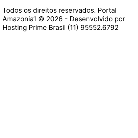
Todos os direitos reservados. Portal
Amazonia1 © 2026 - Desenvolvido por
Hosting Prime Brasil (11) 95552.6792
Destaque da Semana
Cultura e Entretenimento
Viagens e Turismo
Economia e Negócios
Educação e Carreiras
Segurança e Justiça
Política
Tecnologia e Inovação
Saúde e Bem-Estar
Meio Ambiente e Sustentabilidade
Destaque da Semana