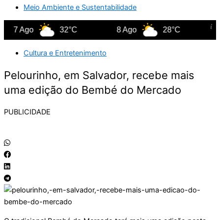
Meio Ambiente e Sustentabilidade
7 Ago
32°C
8 Ago
28°C
9 
Cultura e Entretenimento
Pelourinho, em Salvador, recebe mais
uma edição do Bembé do Mercado
PUBLICIDADE