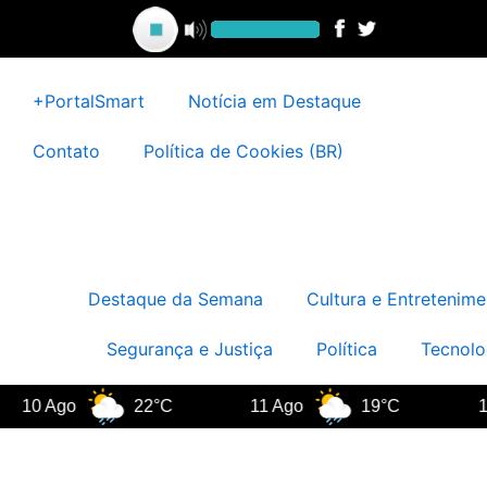
Ir
para
o
conteúdo
+PortalSmart
Notícia em Destaque
Contato
Política de Cookies (BR)
Destaque da Semana
Cultura e Entretenime
Segurança e Justiça
Política
Tecnolo
0 Ago
22°C
11 Ago
19°C
12 A