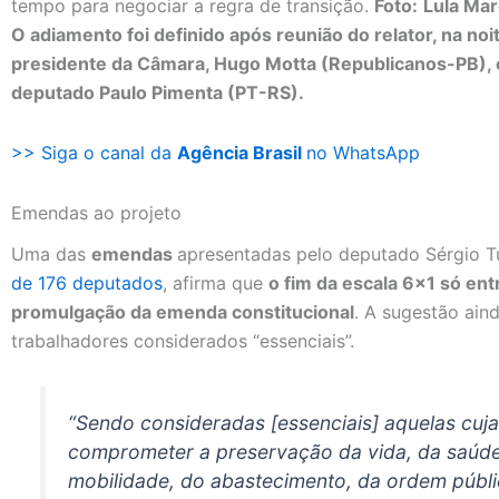
tempo para negociar a regra de transição.
Foto:
Lula Mar
O adiamento foi definido após reunião do relator, na noi
presidente da Câmara, Hugo Motta (Republicanos-PB), e
deputado Paulo Pimenta (PT-RS).
>> Siga o canal da
Agência Brasil
no WhatsApp
Emendas ao projeto
Uma das
emendas
apresentadas pelo deputado Sérgio T
de 176 deputados
, afirma que
o fim da escala 6×1 só ent
promulgação da emenda constitucional
. A sugestão ain
trabalhadores considerados “essenciais”.
“Sendo consideradas [essenciais] aquelas cuj
comprometer a preservação da vida, da saúde
mobilidade, do abastecimento, da ordem públi