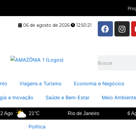
F
I
06 de agosto de 2026
12:50:22
a
n
c
s
e
t
b
a
Pesquisar
o
g
o
r
k
a
nto
Viagens e Turismo
Economia e Negócios
m
gia e Inovação
Saúde e Bem-Estar
Meio Ambiente
go
21°C
Rio de Janeiro
6 Ago
Política