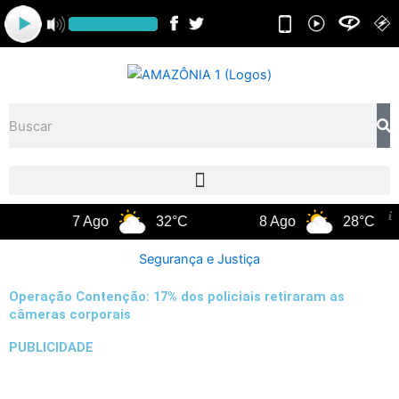
Ir
para
o
conteúdo
Pesquisar
7 Ago
32°C
8 Ago
28°C
Segurança e Justiça
Operação Contenção: 17% dos policiais retiraram as
câmeras corporais
PUBLICIDADE