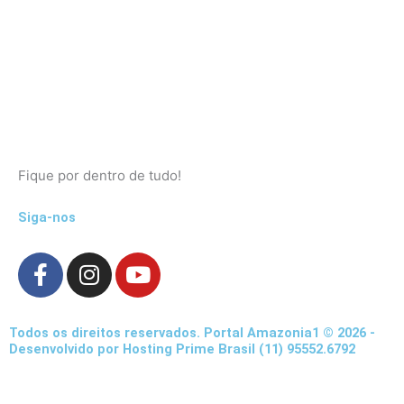
Fique por dentro de tudo!
Siga-nos
F
I
Y
a
n
o
c
s
u
e
t
t
Todos os direitos reservados. Portal Amazonia1 © 2026 -
b
a
u
Desenvolvido por Hosting Prime Brasil (11) 95552.6792
o
g
b
o
r
e