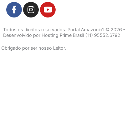
F
I
Y
a
n
o
c
s
u
e
t
t
Todos os direitos reservados. Portal Amazonia1 © 2026 -
b
a
u
Desenvolvido por Hosting Prime Brasil (11) 95552.6792
o
g
b
Obrigado por ser nosso Leitor.
o
r
e
k
a
-
m
f