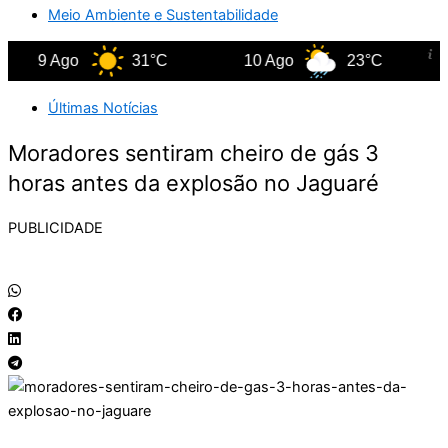
Meio Ambiente e Sustentabilidade
9 Ago
31°C
10 Ago
23°C
11 
Últimas Notícias
Moradores sentiram cheiro de gás 3
horas antes da explosão no Jaguaré
PUBLICIDADE