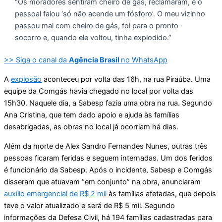
“Os moradores sentiram cheiro de gás, reclamaram, e o
pessoal falou ‘só não acende um fósforo’. O meu vizinho
passou mal com cheiro de gás, foi para o pronto-
socorro e, quando ele voltou, tinha explodido.”
>> Siga o canal da
Agência Brasil
no WhatsApp
A
explosão
aconteceu por volta das 16h, na rua Piraúba. Uma
equipe da Comgás havia chegado no local por volta das
15h30. Naquele dia, a Sabesp fazia uma obra na rua. Segundo
Ana Cristina, que tem dado apoio e ajuda às famílias
desabrigadas, as obras no local já ocorriam há dias.
Além da morte de Alex Sandro Fernandes Nunes, outras três
pessoas ficaram feridas e seguem internadas. Um dos feridos
é funcionário da Sabesp. Após o incidente, Sabesp e Comgás
disseram que atuavam “em conjunto” na obra, anunciaram
auxílio emergencial de R$ 2 mil
às famílias afetadas, que depois
teve o valor atualizado e será de R$ 5 mil. Segundo
informações da Defesa Civil, há 194 famílias cadastradas para