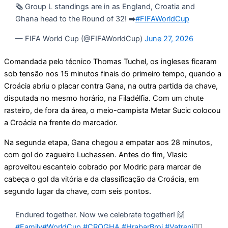
🗞️ Group L standings are in as England, Croatia and
Ghana head to the Round of 32! ➡️
#FIFAWorldCup
— FIFA World Cup (@FIFAWorldCup)
June 27, 2026
Comandada pelo técnico Thomas Tuchel, os ingleses ficaram
sob tensão nos 15 minutos finais do primeiro tempo, quando a
Croácia abriu o placar contra Gana, na outra partida da chave,
disputada no mesmo horário, na Filadélfia. Com um chute
rasteiro, de fora da área, o meio-campista Metar Sucic colocou
a Croácia na frente do marcador.
Na segunda etapa, Gana chegou a empatar aos 28 minutos,
com gol do zagueiro Luchassen. Antes do fim, Vlasic
aproveitou escanteio cobrado por Modric para marcar de
cabeça o gol da vitória e da classificação da Croácia, em
segundo lugar da chave, com seis pontos.
Endured together. Now we celebrate together! 🙌
#Family
#WorldCup
#CROGHA
#HrabarBroj
#Vatreni
❤️‍🔥