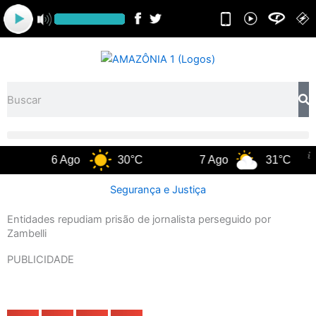
Ir
para
o
conteúdo
Pesquisar
6 Ago
30°C
7 Ago
31°C
Segurança e Justiça
Entidades repudiam prisão de jornalista perseguido por
Zambelli
PUBLICIDADE