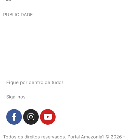
PUBLICIDADE
Fique por dentro de tudo!
Siga-nos
F
I
Y
a
n
o
c
s
u
e
t
t
Todos os direitos reservados. Portal Amazonia1 © 2026 -