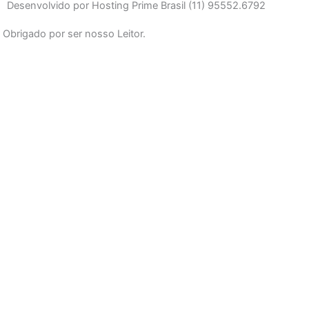
b
a
u
Desenvolvido por Hosting Prime Brasil (11) 95552.6792
o
g
b
Obrigado por ser nosso Leitor.
o
r
e
k
a
-
m
f