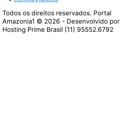
Todos os direitos reservados. Portal
Amazonia1 © 2026 - Desenvolvido por
Hosting Prime Brasil (11) 95552.6792
Destaque da Semana
Cultura e Entretenimento
Viagens e Turismo
Economia e Negócios
Educação e Carreiras
Segurança e Justiça
Política
Tecnologia e Inovação
Saúde e Bem-Estar
Meio Ambiente e Sustentabilidade
Destaque da Semana