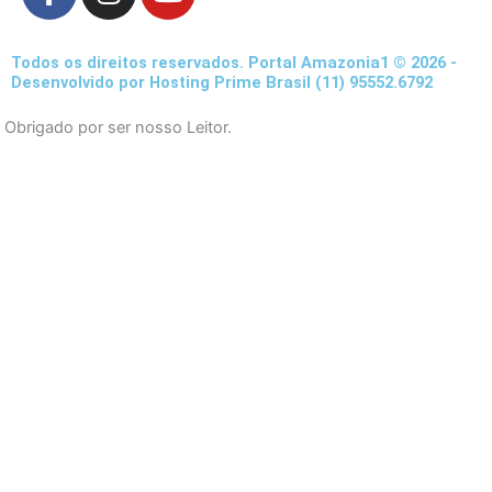
a
n
o
c
s
u
e
t
t
Todos os direitos reservados. Portal Amazonia1 © 2026 -
b
a
u
Desenvolvido por Hosting Prime Brasil (11) 95552.6792
o
g
b
Obrigado por ser nosso Leitor.
o
r
e
k
a
-
m
f