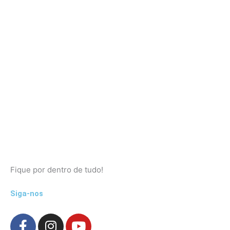
Fique por dentro de tudo!
Siga-nos
F
I
Y