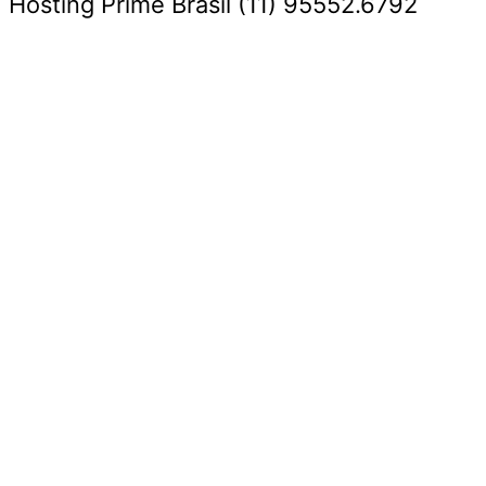
Hosting Prime Brasil (11) 95552.6792
Destaque da Semana
Cultura e Entretenimento
Viagens e Turismo
Economia e Negócios
Educação e Carreiras
Segurança e Justiça
Política
Tecnologia e Inovação
Saúde e Bem-Estar
Meio Ambiente e Sustentabilidade
Destaque da Semana
Cultura e Entretenimento
Viagens e Turismo
Economia e Negócios
Educação e Carreiras