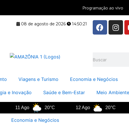
F
I
08 de agosto de 2026
14:50:22
a
n
c
s
e
t
b
a
Pesquisar
o
g
o
r
k
a
nto
Viagens e Turismo
Economia e Negócios
m
gia e Inovação
Saúde e Bem-Estar
Meio Ambiente
11 Ago
20°C
12 Ago
20°C
Economia e Negócios