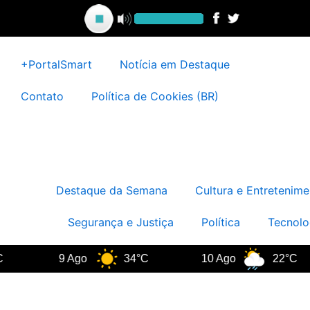
Ir
para
o
conteúdo
+PortalSmart
Notícia em Destaque
Contato
Política de Cookies (BR)
Destaque da Semana
Cultura e Entretenime
Segurança e Justiça
Política
Tecnolo
9 Ago
34°C
10 Ago
22°C