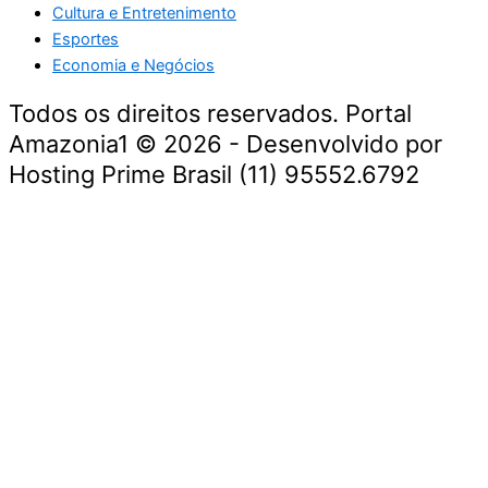
Cultura e Entretenimento
Esportes
Economia e Negócios
Todos os direitos reservados. Portal
Amazonia1 © 2026 - Desenvolvido por
Hosting Prime Brasil (11) 95552.6792
Destaque da Semana
Cultura e Entretenimento
Viagens e Turismo
Economia e Negócios
Educação e Carreiras
Segurança e Justiça
Política
Tecnologia e Inovação
Saúde e Bem-Estar