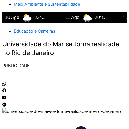
Meio Ambiente e Sustentabilidade
0 Ago
22°C
11 Ago
20°C
12 Ag
Educação e Carreiras
Universidade do Mar se torna realidade
no Rio de Janeiro
PUBLICIDADE