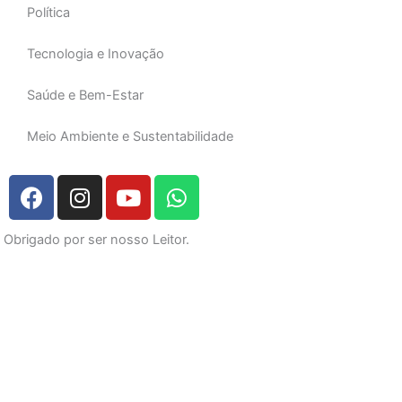
Política
Tecnologia e Inovação
Saúde e Bem-Estar
Meio Ambiente e Sustentabilidade
F
I
Y
W
a
n
o
h
c
s
u
a
Obrigado por ser nosso Leitor.
e
t
t
t
b
a
u
s
o
g
b
a
o
r
e
p
k
a
p
m