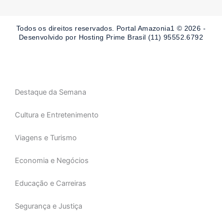
b
a
u
o
g
b
o
r
e
Todos os direitos reservados. Portal Amazonia1 © 2026 -
k
a
-
m
Desenvolvido por Hosting Prime Brasil (11) 95552.6792
f
Destaque da Semana
Cultura e Entretenimento
Viagens e Turismo
Economia e Negócios
Educação e Carreiras
Segurança e Justiça