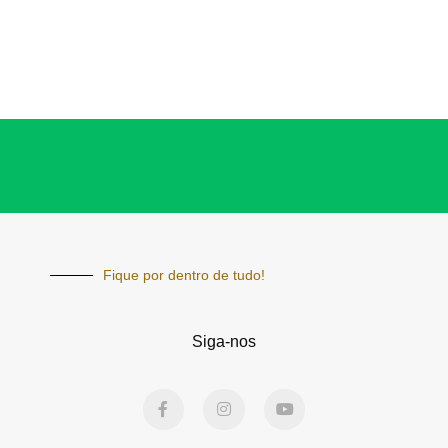
Fique por dentro de tudo!
Siga-nos
F
I
Y
a
n
o
c
s
u
e
t
t