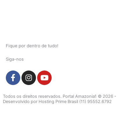
Fique por dentro de tudo!
Siga-nos
F
I
Y
a
n
o
c
s
u
e
t
t
Todos os direitos reservados. Portal Amazonia1 © 2026 -
b
a
u
Desenvolvido por Hosting Prime Brasil (11) 95552.6792
o
g
b
o
r
e
k
a