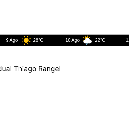
go
28°C
10 Ago
22°C
11 Ago
ual Thiago Rangel