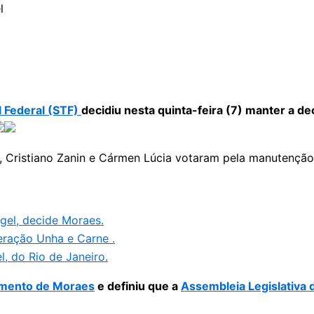
 Federal (STF)
decidiu nesta quinta-feira (7) manter a 
o, Cristiano Zanin e Cármen Lúcia votaram pela manutenção
gel, decide Moraes.
eração Unha e Carne .
, do Rio de Janeiro.
mento de Moraes
e definiu que a
Assembleia Legislativa d