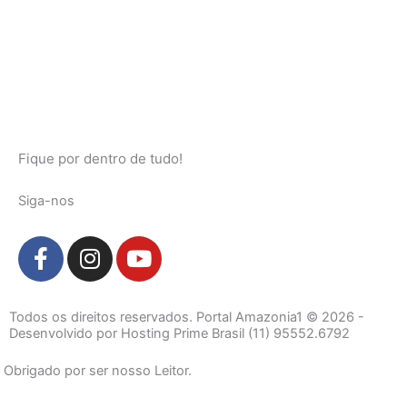
Fique por dentro de tudo!
Siga-nos
F
I
Y
a
n
o
c
s
u
e
t
t
Todos os direitos reservados. Portal Amazonia1 © 2026 -
b
a
u
Desenvolvido por Hosting Prime Brasil (11) 95552.6792
o
g
b
Obrigado por ser nosso Leitor.
o
r
e
k
a