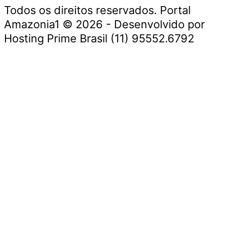
Todos os direitos reservados. Portal
Amazonia1 © 2026 - Desenvolvido por
Hosting Prime Brasil (11) 95552.6792
Destaque da Semana
Cultura e Entretenimento
Viagens e Turismo
Economia e Negócios
Educação e Carreiras
Segurança e Justiça
Política
Tecnologia e Inovação
Saúde e Bem-Estar
Meio Ambiente e Sustentabilidade
Destaque da Semana
Cultura e Entretenimento