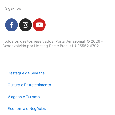
Siga-nos
F
I
Y
a
n
o
c
s
u
e
t
t
Todos os direitos reservados. Portal Amazonia1 © 2026 -
b
a
u
Desenvolvido por Hosting Prime Brasil (11) 95552.6792
o
g
b
o
r
e
k
a
-
m
Destaque da Semana
f
Cultura e Entretenimento
Viagens e Turismo
Economia e Negócios