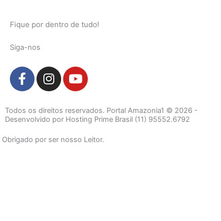
Fique por dentro de tudo!
Siga-nos
F
I
Y
a
n
o
c
s
u
e
t
t
Todos os direitos reservados. Portal Amazonia1 © 2026 -
b
a
u
Desenvolvido por Hosting Prime Brasil (11) 95552.6792
o
g
b
Obrigado por ser nosso Leitor.
o
r
e
k
a
-
m
f