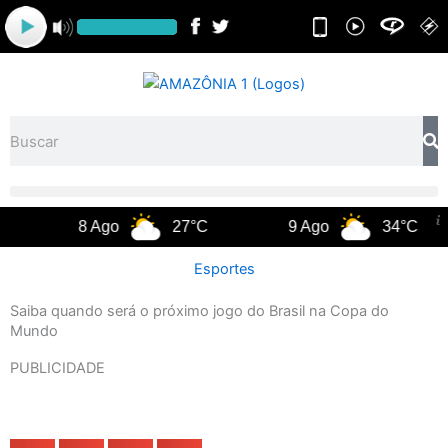
Ir
para
o
conteúdo
Pesquisar
8 Ago
27°C
9 Ago
34°C
Esportes
Saiba quando será o próximo jogo do Brasil na Copa do
Mundo
PUBLICIDADE