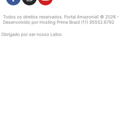
a
n
o
c
s
u
e
t
t
Todos os direitos reservados. Portal Amazonia1 © 2026 -
b
a
u
Desenvolvido por Hosting Prime Brasil (11) 95552.6792
o
g
b
Obrigado por ser nosso Leitor.
o
r
e
k
a
-
m
f