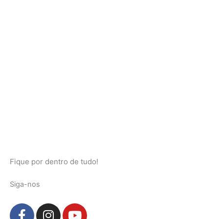
Fique por dentro de tudo!
Siga-nos
F
I
Y