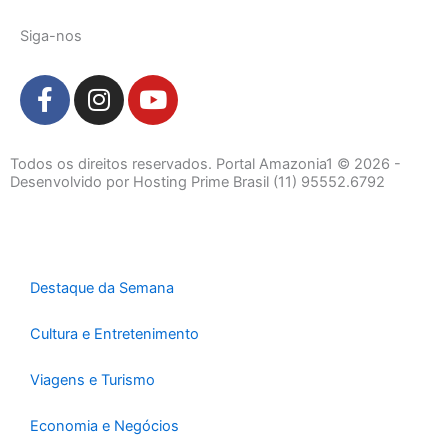
Siga-nos
F
I
Y
a
n
o
c
s
u
e
t
t
Todos os direitos reservados. Portal Amazonia1 © 2026 -
b
a
u
Desenvolvido por Hosting Prime Brasil (11) 95552.6792
o
g
b
o
r
e
k
a
-
m
Destaque da Semana
f
Cultura e Entretenimento
Viagens e Turismo
Economia e Negócios