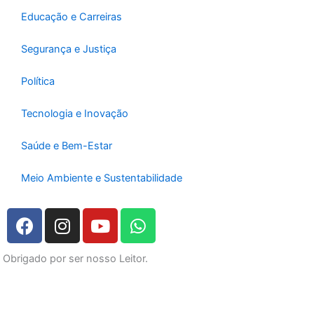
Educação e Carreiras
Segurança e Justiça
Política
Tecnologia e Inovação
Saúde e Bem-Estar
Meio Ambiente e Sustentabilidade
F
I
Y
W
a
n
o
h
c
s
u
a
Obrigado por ser nosso Leitor.
e
t
t
t
b
a
u
s
o
g
b
a