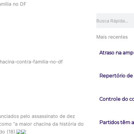
amília no DF
Pesquisar
Mais recentes
Atraso na ampl
Repertório de
Controle do co
nunciados pelo assassinato de dez
Partidos têm a
como “a maior chacina da história do
do (18).