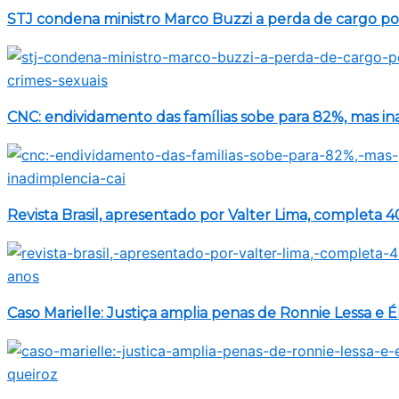
STJ condena ministro Marco Buzzi a perda de cargo por
CNC: endividamento das famílias sobe para 82%, mas in
Revista Brasil, apresentado por Valter Lima, completa 4
Caso Marielle: Justiça amplia penas de Ronnie Lessa e É