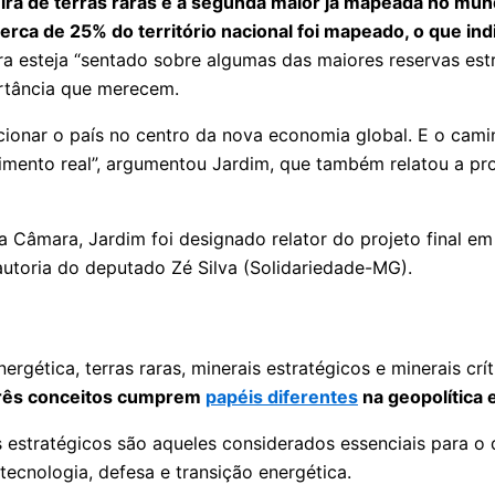
eira de terras raras é a segunda maior já mapeada no mun
rca de 25% do território nacional foi mapeado, o que in
esteja “sentado sobre algumas das maiores reservas estrat
ortância que merecem.
ionar o país no centro da nova economia global. E o camin
vimento real”, argumentou Jardim, que também relatou a p
a Câmara, Jardim foi designado relator do projeto final e
 autoria do deputado Zé Silva (Solidariedade-MG).
nergética, terras raras, minerais estratégicos e minerais 
três conceitos cumprem
papéis diferentes
na geopolítica 
s estratégicos são aqueles considerados essenciais para 
tecnologia, defesa e transição energética.