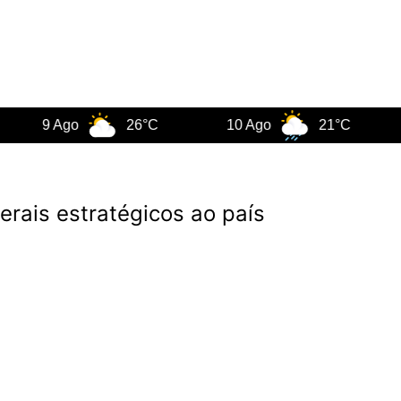
9 Ago
26°C
10 Ago
21°C
11 A
erais estratégicos ao país