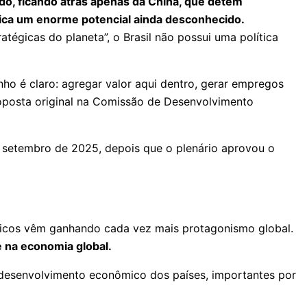
do, ficando atrás apenas da China, que detém
dica um enorme potencial ainda desconhecido.
égicas do planeta”, o Brasil não possui uma política
ho é claro: agregar valor aqui dentro, gerar empregos
roposta original na Comissão de Desenvolvimento
m setembro de 2025, depois que o plenário aprovou o
críticos vêm ganhando cada vez mais protagonismo global.
e na economia global.
o desenvolvimento econômico dos países, importantes por