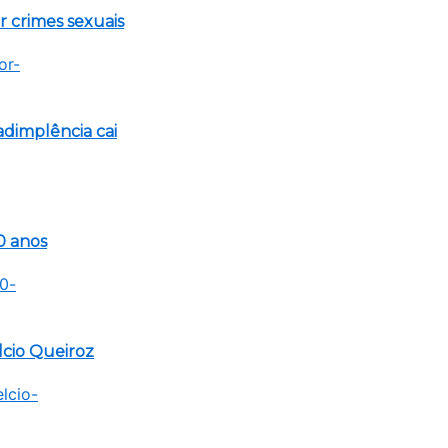
 crimes sexuais
adimplência cai
0 anos
lcio Queiroz