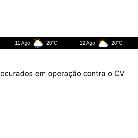
11 Ago
20°C
12 Ago
20°C
13 
rocurados em operação contra o CV