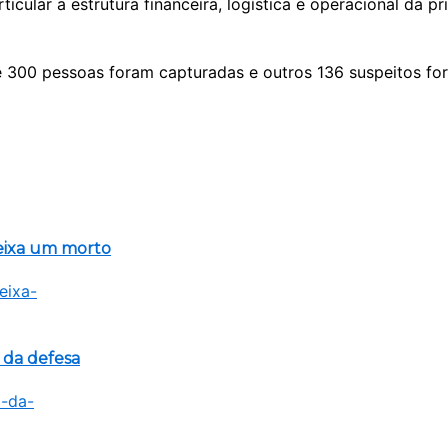
cular a estrutura financeira, logística e operacional da p
 300 pessoas foram capturadas e outros 136 suspeitos fo
eixa um morto
 da defesa