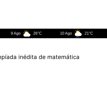
9 Ago
26°C
10 Ago
21°C
11 A
impíada inédita de matemática