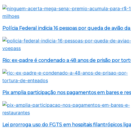
Polícia Federal indicia 16 pessoas por queda de avião d
Rio: ex-padre é condenado a 48 anos de prisão por tor
Pix amplia participação nos pagamentos em bares e re
Lei prorroga uso do FGTS em hospitais filantrópicos li