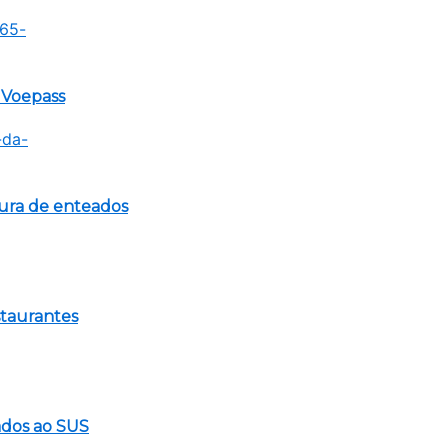
a Voepass
tura de enteados
staurantes
gados ao SUS