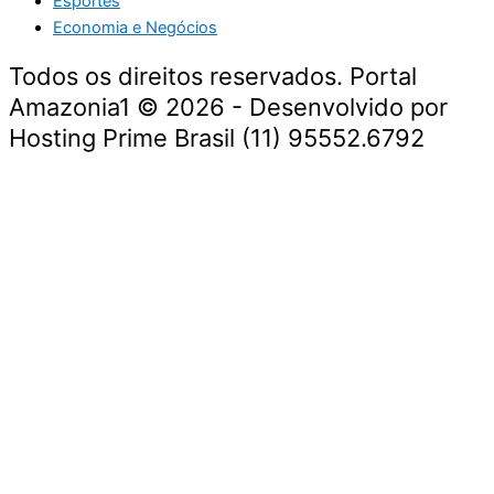
Esportes
Economia e Negócios
Todos os direitos reservados. Portal
Amazonia1 © 2026 - Desenvolvido por
Hosting Prime Brasil (11) 95552.6792
Destaque da Semana
Cultura e Entretenimento
Viagens e Turismo
Economia e Negócios
Educação e Carreiras
Segurança e Justiça
Política
Tecnologia e Inovação
Saúde e Bem-Estar
Meio Ambiente e Sustentabilidade