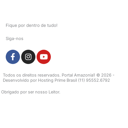
Fique por dentro de tudo!
Siga-nos
F
I
Y
a
n
o
c
s
u
e
t
t
Todos os direitos reservados. Portal Amazonia1 © 2026 -
b
a
u
Desenvolvido por Hosting Prime Brasil (11) 95552.6792
o
g
b
Obrigado por ser nosso Leitor.
o
r
e
k
a
-
m
f